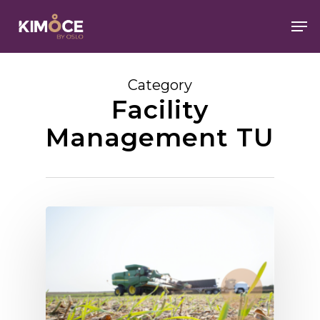
Skip
Men
to
main
Close
content
Menu
Category
Facility
Management TU