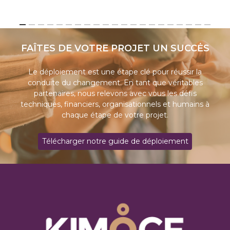
FAÎTES DE VOTRE PROJET UN SUCCĖS
Le déploiement est une étape clé pour réussir la
conduite du changement. En tant que véritables
partenaires, nous relevons avec vous les défis
techniques, financiers, organisationnels et humains à
chaque étape de votre projet.
T
é
l
é
c
h
a
r
g
e
r
n
o
t
r
e
g
u
i
d
e
d
e
d
é
p
l
o
i
e
m
e
n
t