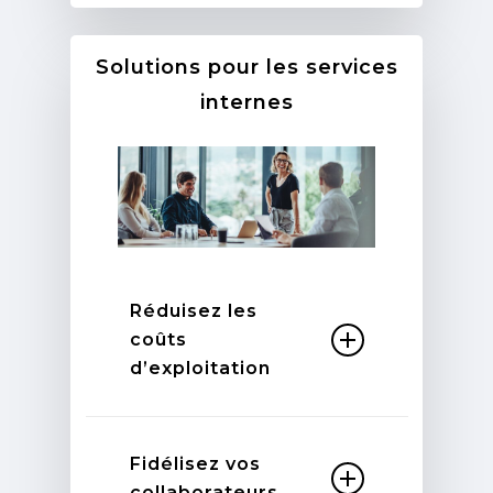
vos clients et les rassurez sur
la fiabilité du service proposé
Solutions pour les services
internes
Réduisez les
coûts
d’exploitation
Réduisez vos coûts
d’exploitation grâce à une
Fidélisez vos
meilleure optimisation des
collaborateurs